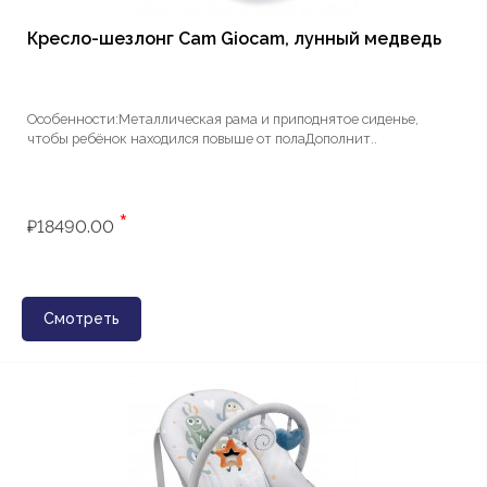
Кресло-шезлонг Cam Giocam, лунный медведь
Особенности:Металлическая рама и приподнятое сиденье,
чтобы ребёнок находился повыше от полаДополнит..
*
₽18490.00
Смотреть