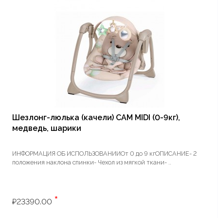
Шезлонг-люлька (качели) CAM MIDI (0-9кг),
медведь, шарики
ИНФОРМАЦИЯ ОБ ИСПОЛЬЗОВАНИИОт 0 до 9 кгОПИСАНИЕ- 2
положения наклона спинки- Чехол из мягкой ткани- ..
*
₽23390.00