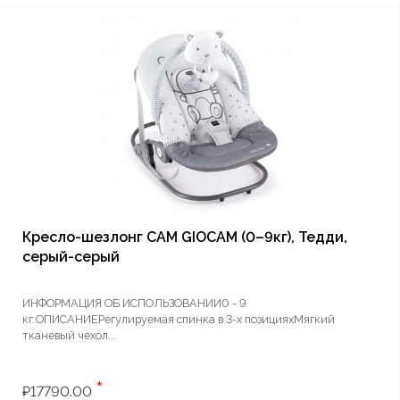
Кресло-шезлонг CAM GIOCAM (0–9кг), Тедди,
серый-серый
ИНФОРМАЦИЯ ОБ ИСПОЛЬЗОВАНИИ0 - 9
кг.ОПИСАНИЕРегулируемая спинка в 3-х позицияхМягкий
тканевый чехол...
*
₽17790.00