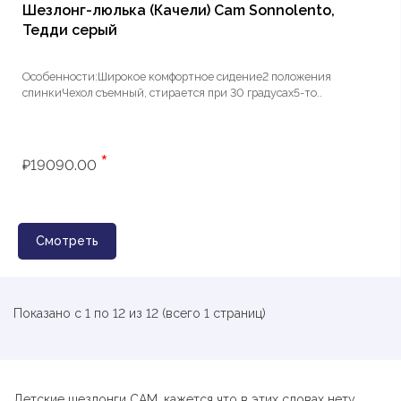
Шезлонг-люлька (Качели) Cam Sonnolento,
Тедди серый
Особенности:Широкое комфортное сидение2 положения
спинкиЧехол съемный, стирается при 30 градусах5-то..
*
₽19090.00
Смотреть
Показано с 1 по 12 из 12 (всего 1 страниц)
Детские шезлонги CAM, кажется что в этих словах нету