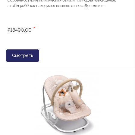
Особенности:Металлическая рама и приподнятое сиденье,
чтобы ребёнок находился повыше от полаДополнит..
*
₽18490.00
Смотреть