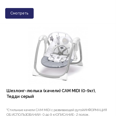
Смотреть
Шезлонг-люлька (качели) CAM MIDI (0-9кг),
Тедди серый
"Стильные качели CAM MIDI с развивающей дугойИНФОРМАЦИЯ
ОБ ИСПОЛЬЗОВАНИИ- 0 до 9 кгОПИСАНИЕ- 2 полож..