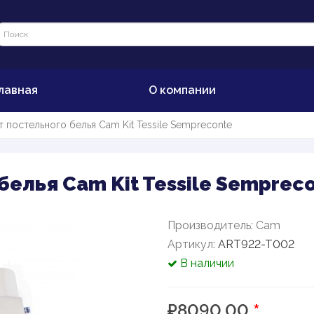
лавная
О компании
 постельного белья Cam Kit Tessile Sempreconte
елья Cam Kit Tessile Semprec
Производитель:
Cam
Артикул:
ART922-T002
В наличии
₽8090.00
*