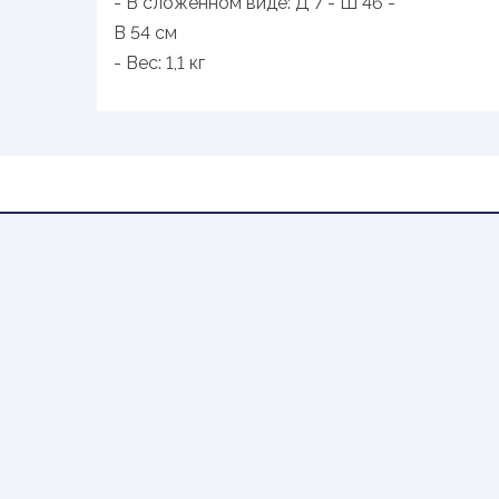
- В сложенном виде: Д 7 - Ш 46 -
В 54 см
- Вес: 1,1 кг