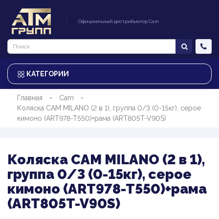
Официальный дистрибьютор Cam
КАТЕГОРИИ
Главная
Cam
Коляска CAM MILANO (2 в 1), группа 0/3 (0-15кг), серое
кимоно (ART978-T550)+рама (ART805T-V90S)
Коляска CAM MILANO (2 в 1),
группа 0/3 (0-15кг), серое
кимоно (ART978-T550)+рама
(ART805T-V90S)