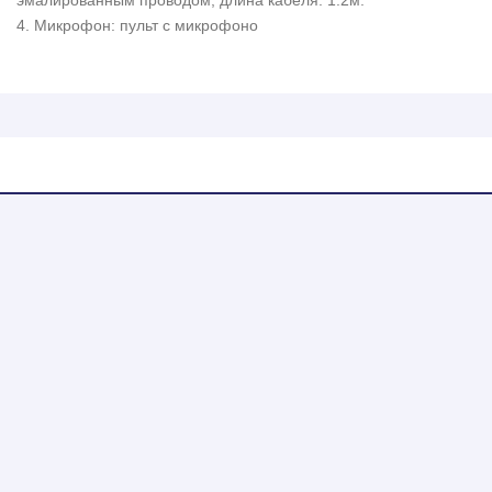
эмалированным проводом, длина кабеля: 1.2м.
4. Микрофон: пульт с микрофоно