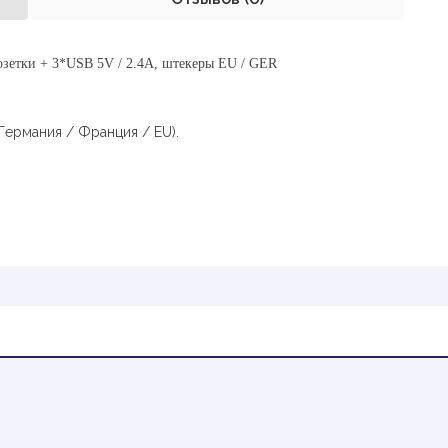
озетки + 3*USB 5V / 2.4A, штекеры EU / GER
Германия / Франция / EU).