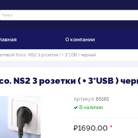
лавная
О компании
етевой hoco. NS2 3 розетки ( + 3*USB ) черный
. NS2 3 розетки ( + 3*USB ) че
Артикул:
65161
В наличии
₽1690.00
*